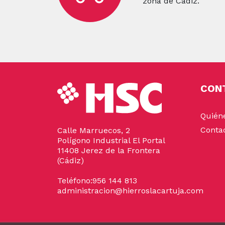
zona de Cádiz.
CON
Quién
Conta
Calle Marruecos, 2
Polígono Industrial El Portal
11408 Jerez de la Frontera
(Cádiz)
Teléfono:
956 144 813
administracion@hierroslacartuja.com