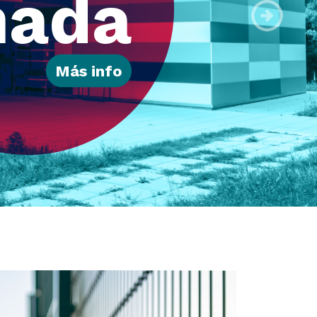
Teja
Siguiente
Más info