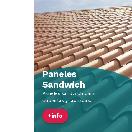
Paneles
Sandwich
Paneles sandwich para
cubiertas y fachadas.
+info