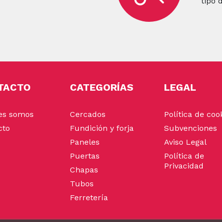
tipo 
TACTO
CATEGORÍAS
LEGAL
es somos
Cercados
Política de coo
cto
Fundición y forja
Subvenciones
Paneles
Aviso Legal
Puertas
Política de
Privacidad
Chapas
Tubos
Ferretería