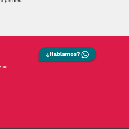
de perfiles.
¿Hablamos?
kies