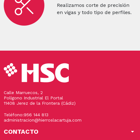
Realizamos corte de precisión
en vigas y todo tipo de perfiles.
Calle Marruecos, 2
Polígono Industrial El Portal
11408 Jerez de la Frontera (Cádiz)
Teléfono:
956 144 813
administracion@hierroslacartuja.com
CONTACTO
arrow_drop_down