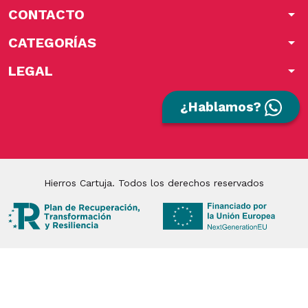
CONTACTO
arrow_drop_down
CATEGORÍAS
arrow_drop_down
LEGAL
arrow_drop_down
¿Hablamos?
Hierros Cartuja. Todos los derechos reservados