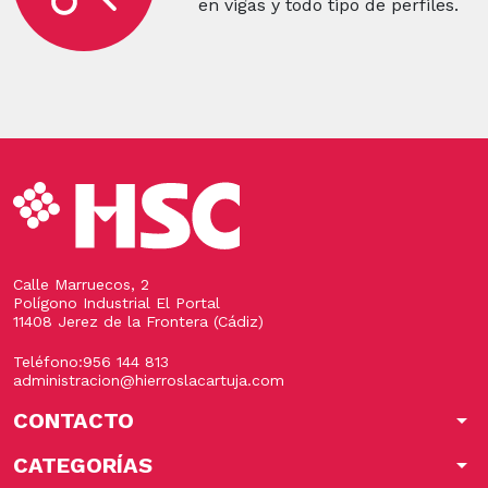
en vigas y todo tipo de perfiles.
Calle Marruecos, 2
Polígono Industrial El Portal
11408 Jerez de la Frontera (Cádiz)
Teléfono:
956 144 813
administracion@hierroslacartuja.com
CONTACTO
arrow_drop_down
CATEGORÍAS
arrow_drop_down